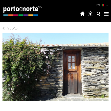
ES
VOLVER