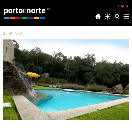
ES
VOLVER