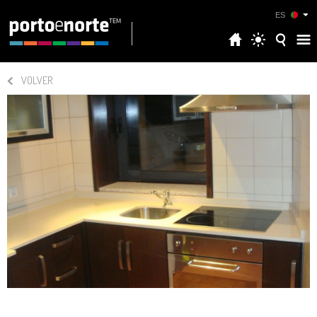
ES
VOLVER