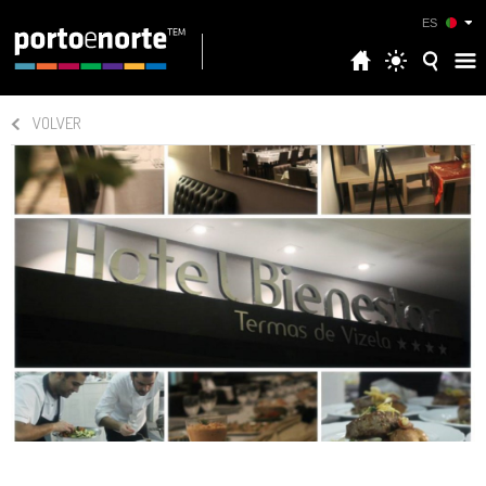
ES
VOLVER