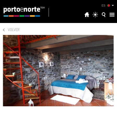
ES
VOLVER