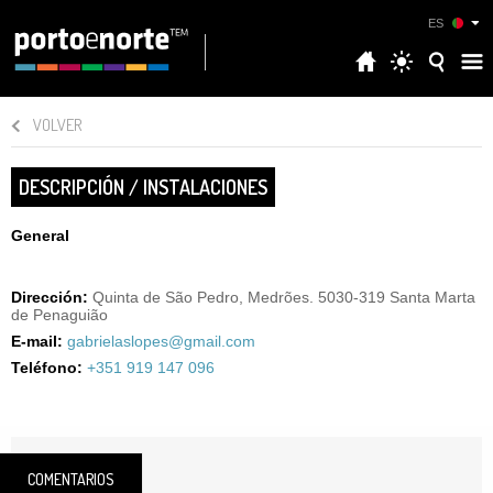
ES
VOLVER
DESCRIPCIÓN / INSTALACIONES
General
Dirección:
Quinta de São Pedro, Medrões. 5030-319 Santa Marta
de Penaguião
E-mail:
gabrielaslopes@gmail.com
Teléfono:
+351 919 147 096
COMENTARIOS