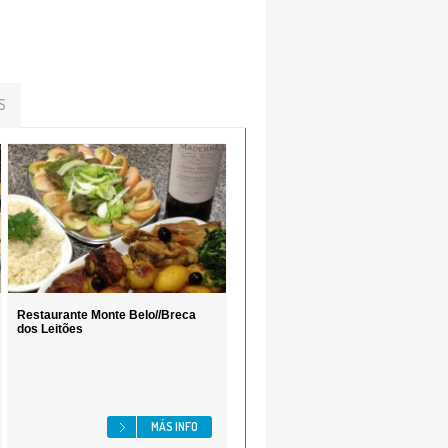
S
Restaurante Monte Belo//Breca
dos Leitões
MÁS INFO