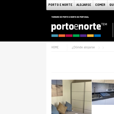
PORTO E NORTE
ALOJARSE
COMER
QU
HOME
¿Dónde alojarse