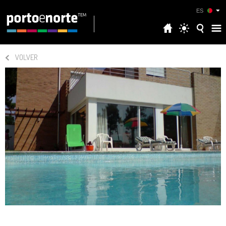
ES
VOLVER