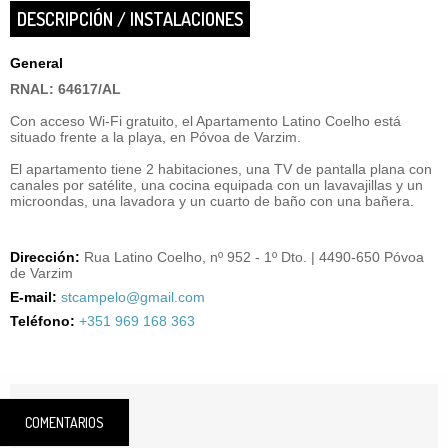
DESCRIPCIÓN / INSTALACIONES
General
RNAL: 64617/AL
Con acceso Wi-Fi gratuito, el Apartamento Latino Coelho está
situado frente a la playa, en Póvoa de Varzim.
El apartamento tiene 2 habitaciones, una TV de pantalla plana con
canales por satélite, una cocina equipada con un lavavajillas y un
microondas, una lavadora y un cuarto de baño con una bañera.
Dirección:
Rua Latino Coelho, nº 952 - 1º Dto. | 4490-650 Póvoa
de Varzim
E-mail:
stcampelo@gmail.com
Teléfono:
+351 969 168 363
COMENTARIOS