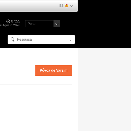
ES
07:55
Porto
e Agosto 2026
Póvoa de Varzim