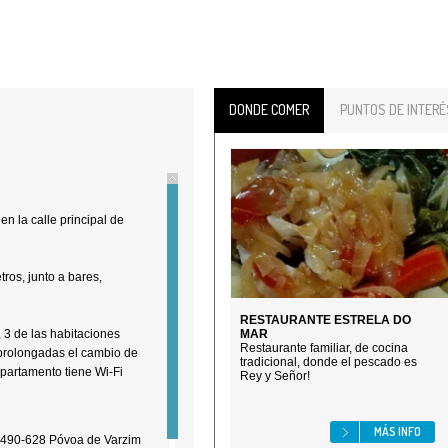
DONDE COMER
PUNTOS DE INTERÉ
en la calle principal de
ros, junto a bares,
RESTAURANTE ESTRELA DO
 3 de las habitaciones
MAR
Restaurante familiar, de cocina
prolongadas el cambio de
tradicional, donde el pescado es
apartamento tiene Wi-Fi
Rey y Señor!
MÁS INFO
- 4490-628 Póvoa de Varzim