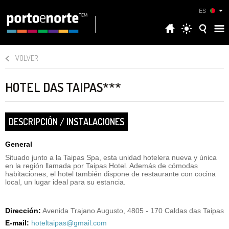
ES
VOLVER
HOTEL DAS TAIPAS***
DESCRIPCIÓN / INSTALACIONES
General
Situado junto a la Taipas Spa, esta unidad hotelera nueva y única
en la región llamada por Taipas Hotel. Además de cómodas
habitaciones, el hotel también dispone de restaurante con cocina
local, un lugar ideal para su estancia.
Dirección:
Avenida Trajano Augusto, 4805 - 170 Caldas das Taipas
E-mail:
hoteltaipas@gmail.com