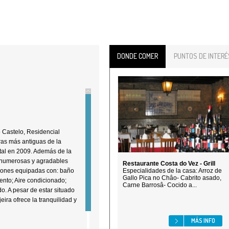
DONDE COMER
PUNTOS DE INTERÉ
o Castelo, Residencial
ras más antiguas de la
tal en 2009. Además de la
s numerosas y agradables
Restaurante Costa do Vez - Grill
ciones equipadas con: baño
Especialidades de la casa: Arroz de
Gallo Pica no Châo- Cabrito asado,
iento; Aire condicionado;
Carne Barrosâ- Cocido a...
do. A pesar de estar situado
eira ofrece la tranquilidad y
MÁS INFO