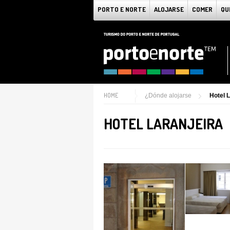
PORTO E NORTE
ALOJARSE
COMER
QU
HOME
¿Dónde alojarse
Hotel L
HOTEL LARANJEIRA