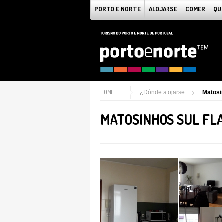
PORTO E NORTE
ALOJARSE
COMER
QU
HOME
¿Dónde alojarse
Matosi
MATOSINHOS SUL FL