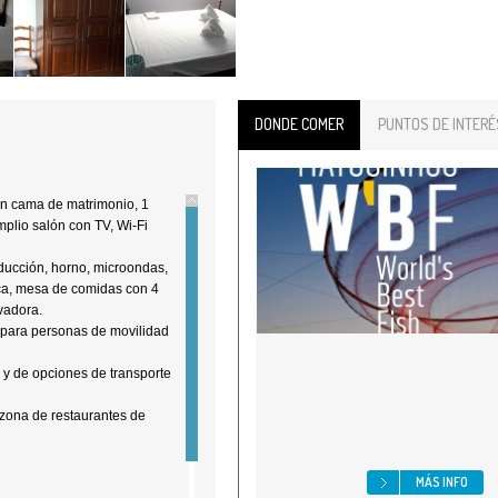
DONDE COMER
PUNTOS DE INTERÉ
on cama de matrimonio, 1
plio salón con TV, Wi-Fi
ducción, horno, microondas,
ica, mesa de comidas con 4
vadora.
a para personas de movilidad
a y de opciones de transporte
 zona de restaurantes de
MÁS INFO