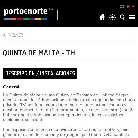
ES
VOLVER
QUINTA DE MALTA - TH
DESCRIPCIÓN / INSTALACIONES
General
La Quinta de Malta es una Quinta de Turismo de Habitación que
tiene un total de 10 habitaciones dobles, todas equipadas con baño
privado, TV, teléfono, conexión a Internet, aire acondicionado y
minibar. Estructurado en 2 apartamentos, 2 suites king size (con 2
habitaciones) y habitaciones independientes, la casa satisface
cualquier necesidad.
Los espacios comunes se convirtieron en áreas recreativas, mini
gimnasio, salas de reunión y de juegos que tienen DVD, pantalla