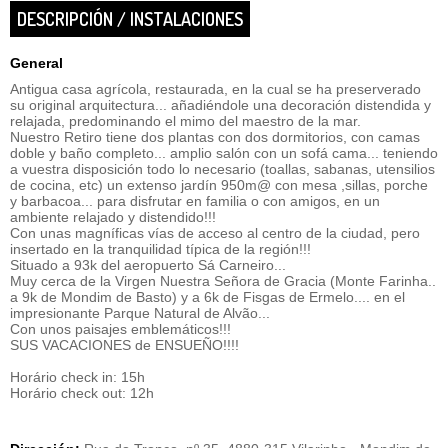
DESCRIPCIÓN / INSTALACIONES
General
Antigua casa agrícola, restaurada, en la cual se ha preserverado
su original arquitectura... añadiéndole una decoración distendida y
relajada, predominando el mimo del maestro de la mar.
Nuestro Retiro tiene dos plantas con dos dormitorios, con camas
doble y baño completo... amplio salón con un sofá cama... teniendo
a vuestra disposición todo lo necesario (toallas, sabanas, utensilios
de cocina, etc) un extenso jardín 950m@ con mesa ,sillas, porche
y barbacoa... para disfrutar en familia o con amigos, en un
ambiente relajado y distendido!!!
Con unas magníficas vías de acceso al centro de la ciudad, pero
insertado en la tranquilidad típica de la región!!!
Situado a 93k del aeropuerto Sá Carneiro...
Muy cerca de la Virgen Nuestra Señora de Gracia (Monte Farinha..
a 9k de Mondim de Basto) y a 6k de Fisgas de Ermelo.... en el
impresionante Parque Natural de Alvão...
Con unos paisajes emblemáticos!!!
SUS VACACIONES de ENSUEÑO!!!!
Horário check in: 15h
Horário check out: 12h