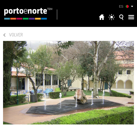
ES
VOLVER