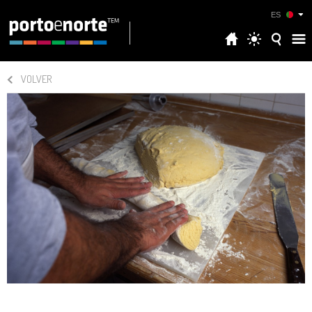
ES
VOLVER