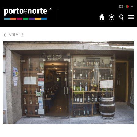
ES
VOLVER