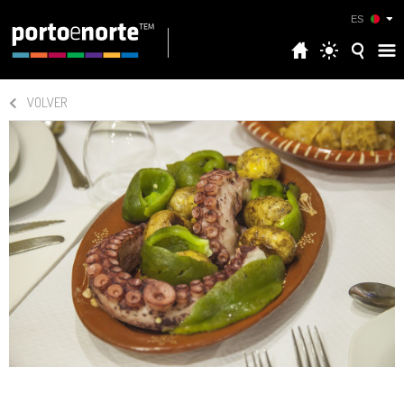
ES
VOLVER