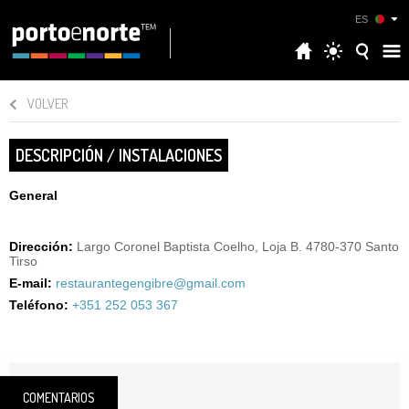
ES
VOLVER
DESCRIPCIÓN / INSTALACIONES
General
Dirección:
Largo Coronel Baptista Coelho, Loja B. 4780-370 Santo
Tirso
E-mail:
restaurantegengibre@gmail.com
Teléfono:
+351 252 053 367
COMENTARIOS