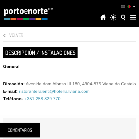
ES
VOLVER
DESCRIPCIÓN / INSTALACIONES
General
Dirección:
Avenida dom Afonso III 180, 4904-875 Viana do Castelo
E-mail:
ristoranteralenti@hotelraliviana.com
Teléfono:
+351 258 829 770
COMENTARIOS