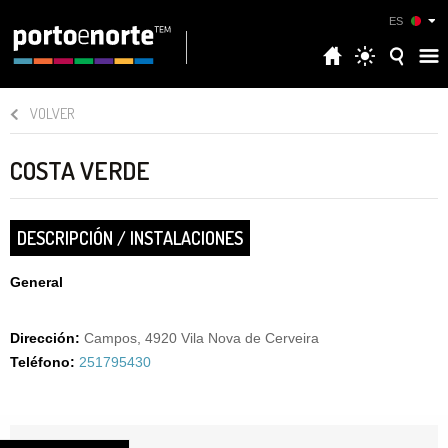
ES
VOLVER
COSTA VERDE
DESCRIPCIÓN / INSTALACIONES
General
Dirección:
Campos, 4920 Vila Nova de Cerveira
Teléfono:
251795430