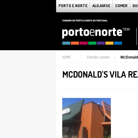
PORTO E NORTE
ALOJARSE
COMER
QU
HOME
Donde comer
McDonald'
MCDONALD'S VILA R