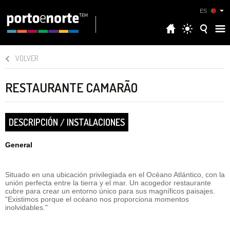
ES
VOLVER
RESTAURANTE CAMARÃO
DESCRIPCIÓN / INSTALACIONES
General
Situado en una ubicación privilegiada en el Océano Atlántico, con la
unión perfecta entre la tierra y el mar. Un acogedor restaurante
cubre para crear un entorno único para sus magníficos paisajes.
"Existimos porque el océano nos proporciona momentos
inolvidables."