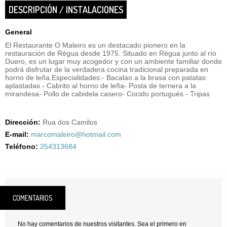
DESCRIPCIÓN / INSTALACIONES
General
El Restaurante O Maleiro es un destacado pionero en la
restauración de Régua desde 1975. Situado en Régua junto al río
Duero, es un lugar muy acogedor y con un ambiente familiar donde
podrá disfrutar de la verdadera cocina tradicional preparada en
horno de leña.Especialidades:- Bacalao a la brasa con patatas
aplastadas - Cabrito al horno de leña- Posta de ternera a la
mirandesa- Pollo de cabidela casero- Cocido portugués - Tripas
Dirección:
Rua dos Camilos
E-mail:
marcomaleiro@hotmail.com
Teléfono:
254313684
COMENTARIOS
No hay comentarios de nuestros visitantes. Sea el primero en