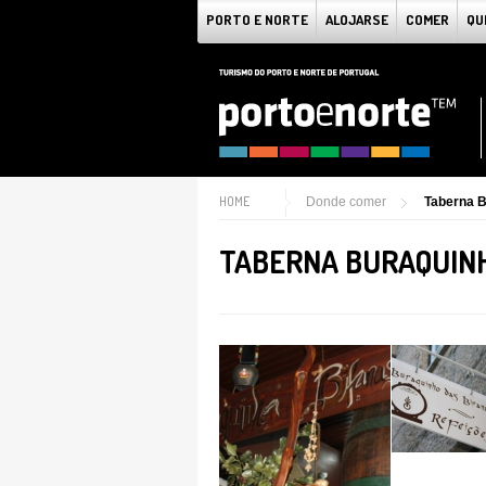
PORTO E NORTE
ALOJARSE
COMER
QU
HOME
Donde comer
Taberna B
TABERNA BURAQUINH