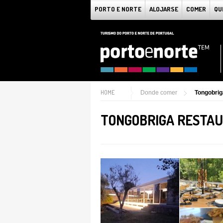
PORTO E NORTE
ALOJARSE
COMER
QU
HOME
Donde comer
Tongobrig
TONGOBRIGA RESTA