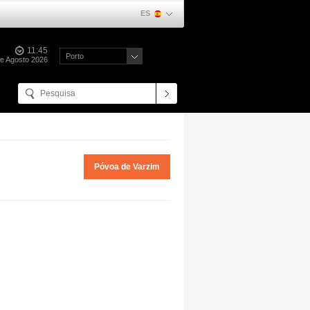
ES
11:45
Porto
de Agosto 2026
Póvoa de Varzim