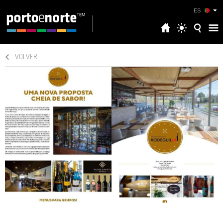
ES
VOLVER