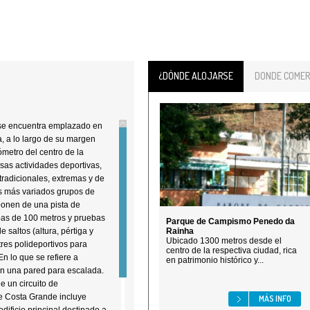
¿DÓNDE ALOJARSE
DONDE COMER
se encuentra emplazado en
, a lo largo de su margen
ómetro del centro de la
sas actividades deportivas,
tradicionales, extremas y de
os más variados grupos de
ponen de una pista de
bas de 100 metros y pruebas
Parque de Campismo Penedo da
 saltos (altura, pértiga y
Rainha
Ubicado 1300 metros desde el
res polideportivos para
centro de la respectiva ciudad, rica
n lo que se refiere a
en patrimonio histórico y...
on una pared para escalada.
e un circuito de
e Costa Grande incluye
MÁS INFO