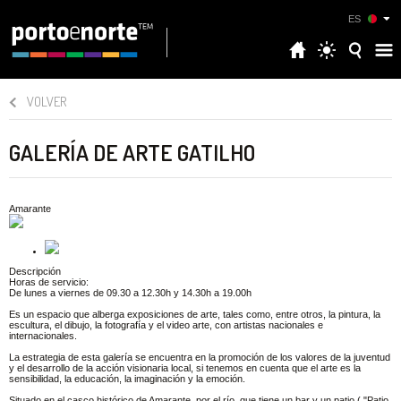
ES
VOLVER
GALERÍA DE ARTE GATILHO
Amarante
Descripción
Horas de servicio:
De lunes a viernes de 09.30 a 12.30h y 14.30h a 19.00h
Es un espacio que alberga exposiciones de arte, tales como, entre otros, la pintura, la
escultura, el dibujo, la fotografía y el video arte, con artistas nacionales e
internacionales.
La estrategia de esta galería se encuentra en la promoción de los valores de la juventud
y el desarrollo de la acción visionaria local, si tenemos en cuenta que el arte es la
sensibilidad, la educación, la imaginación y la emoción.
Situado en el casco histórico de Amarante, por el río, que tiene un bar y un patio ( "Patio