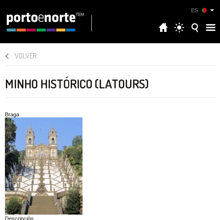
ES
VOLVER
MINHO HISTÓRICO (LATOURS)
Braga
Descripción