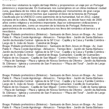
En este tour visitamos la región del bajo Minho y proponemos un viaje por un Portugal
pintoresco y espectacular. En Guimaraes nos sumergimos en un clima mediaval: ciudad
cuna, guardiana de los mitos de origen, distinguida por monumentos de gran carga
simbólica, aqui ocurrieron hechos que suponen el inicio de la historia de Portugal.
Clasificada por la UNESCO como patrimonio de la humanidad, fué en 2012, capital
europea de la cultura. Braga, ciudad de los Arzobispos, es desde hace más de 2000
años centro religioso y económico importante. Aqui se sobreponen civilizaciones y
culturas ancestrales, como un resumen de la historia de Portugal. Referencia
gastronómica de excelencia, su arquitectura nos lleva del romántico al barroco y al
neoclásico.
Braga: Poblado prehistórico (Briteiros) - Santuario de Bom Jesus en Braga - Av. Juan
Pablo II - Plaza Conde Agrolongo - Almuerzo - Tiempo libre - Jardín de Santa Bárbara -
Jardín da Avenida Central - Iglesia de la Stª Cruz - Capilla y la Casa y Familia Coimbra -
Largo de S. João do Souto - Catedral de Braga.
Braga: Poblado prehistórico (Briteiros) - Santuario de Bom Jesus en Braga - Av. Juan
Pablo II - Plaza Conde Agrolongo - Almuerzo - Tiempo libre - Jardín de Santa Bárbara -
Jardín da Avenida Central - Iglesia de la Stª Cruz - Capilla y la Casa y Familia Coimbra -
Largo de S. João do Souto - Catedral de Braga. Guimarães: Castillo de Guimarães -
Palacio de los Duques - Capilla de San Miguel - Centro Histórico – Calle de Santa Iglesia
– Plaza de Santiago – Plaza y iglesia de Nossa Senhora da Oliveira - Jardín da Alameda
St. Dâmaso - Iglesia y convento de San Francisco – “Plaza del Toral” - Jardín de Largo
condesa de Juncal.
Braga: Poblado prehistórico (Briteiros) - Santuario de Bom Jesus en Braga - Av. Juan
Pablo II - Plaza Conde Agrolongo - Almuerzo - Tiempo libre - Jardín de Santa Bárbara -
Jardín da Avenida Central - Iglesia de la Stª Cruz - Capilla y la Casa y Familia Coimbra -
Largo de S. João do Souto - Catedral de Braga.Guimarães: Castillo de Guimarães -
Palacio de los Duques - Capilla de San Miguel - Centro Histórico – Calle de Santa Iglesia
– Plaza de Santiago – Plaza y iglesia de Nossa Senhora da Oliveira - Jardín da Alameda
St. Dâmaso - Iglesia y convento de San Francisco – “Plaza del Toral” - Jardín de Largo
condesa de Juncal.
Braga: Poblado prehistórico (Briteiros) - Santuario de Bom Jesus en Braga - Av. Juan
Pablo II - Plaza Conde Agrolongo - Almuerzo - Tiempo libre - Jardín de Santa Bárbara -