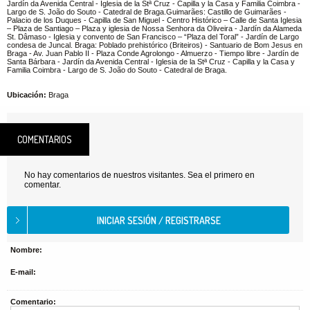
Jardín da Avenida Central - Iglesia de la Stª Cruz - Capilla y la Casa y Familia Coimbra -
Largo de S. João do Souto - Catedral de Braga.Guimarães: Castillo de Guimarães -
Palacio de los Duques - Capilla de San Miguel - Centro Histórico – Calle de Santa Iglesia
– Plaza de Santiago – Plaza y iglesia de Nossa Senhora da Oliveira - Jardín da Alameda
St. Dâmaso - Iglesia y convento de San Francisco – “Plaza del Toral” - Jardín de Largo
condesa de Juncal. Braga: Poblado prehistórico (Briteiros) - Santuario de Bom Jesus en
Braga - Av. Juan Pablo II - Plaza Conde Agrolongo - Almuerzo - Tiempo libre - Jardín de
Santa Bárbara - Jardín da Avenida Central - Iglesia de la Stª Cruz - Capilla y la Casa y
Familia Coimbra - Largo de S. João do Souto - Catedral de Braga.
Ubicación:
Braga
COMENTARIOS
No hay comentarios de nuestros visitantes. Sea el primero en
comentar.
Nombre:
E-mail:
Comentario: