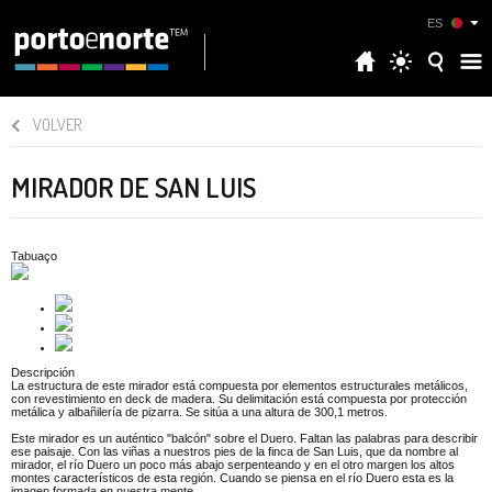
ES
VOLVER
MIRADOR DE SAN LUIS
Tabuaço
Descripción
La estructura de este mirador está compuesta por elementos estructurales metálicos,
con revestimiento en deck de madera. Su delimitación está compuesta por protección
metálica y albañilería de pizarra. Se sitúa a una altura de 300,1 metros.
Este mirador es un auténtico "balcón" sobre el Duero. Faltan las palabras para describir
ese paisaje. Con las viñas a nuestros pies de la finca de San Luis, que da nombre al
mirador, el río Duero un poco más abajo serpenteando y en el otro margen los altos
montes característicos de esta región. Cuando se piensa en el río Duero esta es la
imagen formada en nuestra mente.