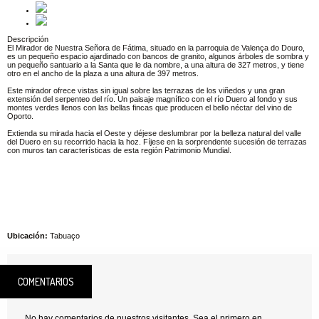
Descripción
El Mirador de Nuestra Señora de Fátima, situado en la parroquia de Valença do Douro,
es un pequeño espacio ajardinado con bancos de granito, algunos árboles de sombra y
un pequeño santuario a la Santa que le da nombre, a una altura de 327 metros, y tiene
otro en el ancho de la plaza a una altura de 397 metros.
Este mirador ofrece vistas sin igual sobre las terrazas de los viñedos y una gran
extensión del serpenteo del río. Un paisaje magnífico con el río Duero al fondo y sus
montes verdes llenos con las bellas fincas que producen el bello néctar del vino de
Oporto.
Extienda su mirada hacia el Oeste y déjese deslumbrar por la belleza natural del valle
del Duero en su recorrido hacia la hoz. Fíjese en la sorprendente sucesión de terrazas
con muros tan características de esta región Patrimonio Mundial.
Ubicación:
Tabuaço
COMENTARIOS
No hay comentarios de nuestros visitantes. Sea el primero en