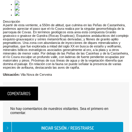
Descripción
A partir de esta vertiente, a 550m de altitud, que culmina en las Peñas de Castanheira,
podemos apreciar el paso que el río Coura realiza por la singular geomorfología de la
parroquia de Covas. En terminos geológicos esta area está compuesta Granito
gnaissico o gnaisse de Gandra (Rocas Eruptivas); Esquistos andaluziticos del complejo
esquisto-grauvaquico y séries metamórficas derivadas; y filones de granito aplito
pegmatiticos. Una zona con abundancia de inyecciones de diques mineralizados y
pegmatitas, que fue explorada a mitad del siglo XX en busca de estaño y wolframio,
minerales bélicos estratégicos asociados generalmente al oro, a la plata y a otros
minerales de menor valor. Por debajo de las Peñas de las Casinhas y de la Castanheira,
el río Coura esculpe un profundo valle, con laderas de fuerte pendiente ocupadas por
matorrales y pinos. Próximas de sus líneas de agua y de la vegetación ribereña que
domina el paisaje. En relación con la fauna se puede señalar la presencia de varias
especies de avifauna, destacando las aves de rapiña.
Ubicación:
Vila Nova de Cerveira
COMENTARIOS
No hay comentarios de nuestros visitantes. Sea el primero en
comentar.