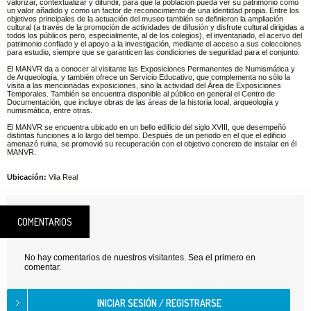
valorizar, contextualizar y difundir, para que la población pueda ver su patrimonio como
un valor añadido y como un factor de reconocimiento de una identidad propia. Entre los
objetivos principales de la actuación del museo también se definieron la ampliación
cultural (a través de la promoción de actividades de difusión y disfrute cultural dirigidas a
todos los públicos pero, especialmente, al de los colegios), el inventariado, el acervo del
patrimonio confiado y el apoyo a la investigación, mediante el acceso a sus colecciones
para estudio, siempre que se garanticen las condiciones de seguridad para el conjunto.
El MANVR da a conocer al visitante las Exposiciones Permanentes de Numismática y
de Arqueología, y también ofrece un Servicio Educativo, que complementa no sólo la
visita a las mencionadas exposiciones, sino la actividad del Área de Exposiciones
Temporales. También se encuentra disponible al público en general el Centro de
Documentación, que incluye obras de las áreas de la historia local, arqueología y
numismática, entre otras.
El MANVR se encuentra ubicado en un bello edificio del siglo XVIII, que desempeñó
distintas funciones a lo largo del tiempo. Después de un periodo en el que el edificio
amenazó ruina, se promovió su recuperación con el objetivo concreto de instalar en él
MANVR.
Ubicación:
Vila Real
COMENTARIOS
No hay comentarios de nuestros visitantes. Sea el primero en
comentar.