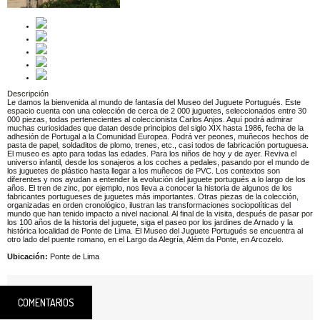
Descripción
Le damos la bienvenida al mundo de fantasía del Museo del Juguete Portugués. Este
espacio cuenta con una colección de cerca de 2 000 juguetes, seleccionados entre 30
000 piezas, todas pertenecientes al coleccionista Carlos Anjos. Aquí podrá admirar
muchas curiosidades que datan desde principios del siglo XIX hasta 1986, fecha de la
adhesión de Portugal a la Comunidad Europea. Podrá ver peones, muñecos hechos de
pasta de papel, soldaditos de plomo, trenes, etc., casi todos de fabricación portuguesa.
El museo es apto para todas las edades. Para los niños de hoy y de ayer. Reviva el
universo infantil, desde los sonajeros a los coches a pedales, pasando por el mundo de
los juguetes de plástico hasta llegar a los muñecos de PVC. Los contextos son
diferentes y nos ayudan a entender la evolución del juguete portugués a lo largo de los
años. El tren de zinc, por ejemplo, nos lleva a conocer la historia de algunos de los
fabricantes portugueses de juguetes más importantes. Otras piezas de la colección,
organizadas en orden cronológico, ilustran las transformaciones sociopolíticas del
mundo que han tenido impacto a nivel nacional. Al final de la visita, después de pasar por
los 100 años de la historia del juguete, siga el paseo por los jardines de Arnado y la
histórica localidad de Ponte de Lima. El Museo del Juguete Portugués se encuentra al
otro lado del puente romano, en el Largo da Alegría, Além da Ponte, en Arcozelo.
Ubicación:
Ponte de Lima
COMENTARIOS