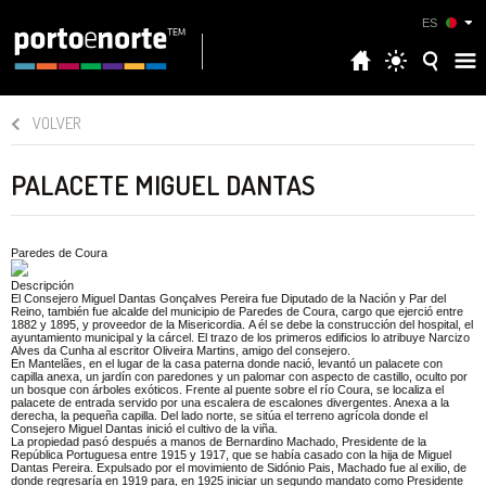
ES
VOLVER
PALACETE MIGUEL DANTAS
Paredes de Coura
Descripción
El Consejero Miguel Dantas Gonçalves Pereira fue Diputado de la Nación y Par del
Reino, también fue alcalde del municipio de Paredes de Coura, cargo que ejerció entre
1882 y 1895, y proveedor de la Misericordia. A él se debe la construcción del hospital, el
ayuntamiento municipal y la cárcel. El trazo de los primeros edificios lo atribuye Narcizo
Alves da Cunha al escritor Oliveira Martins, amigo del consejero.
En Mantelães, en el lugar de la casa paterna donde nació, levantó un palacete con
capilla anexa, un jardín con paredones y un palomar con aspecto de castillo, oculto por
un bosque con árboles exóticos. Frente al puente sobre el río Coura, se localiza el
palacete de entrada servido por una escalera de escalones divergentes. Anexa a la
derecha, la pequeña capilla. Del lado norte, se sitúa el terreno agrícola donde el
Consejero Miguel Dantas inició el cultivo de la viña.
La propiedad pasó después a manos de Bernardino Machado, Presidente de la
República Portuguesa entre 1915 y 1917, que se había casado con la hija de Miguel
Dantas Pereira. Expulsado por el movimiento de Sidónio Pais, Machado fue al exilio, de
donde regresaría en 1919 para, en 1925 iniciar un segundo mandato como Presidente