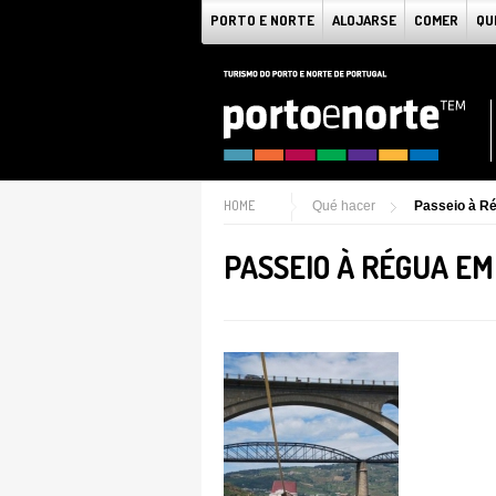
PORTO E NORTE
ALOJARSE
COMER
QU
HOME
Qué hacer
Passeio à R
PASSEIO À RÉGUA E