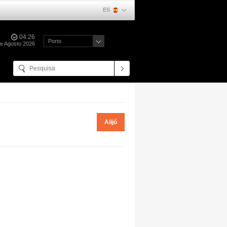
ES
04:26
Porto
de Agosto 2026
Alijó