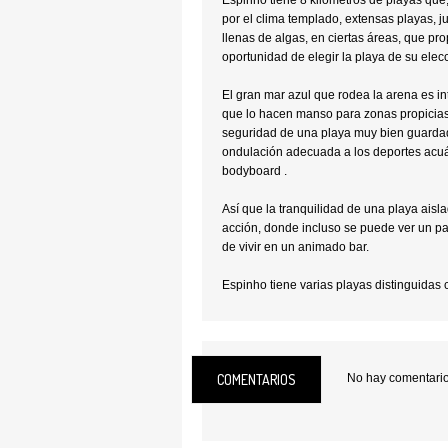
Espinho tiene 8 kilometros de playas qu
por el clima templado, extensas playas, j
llenas de algas, en ciertas áreas, que pro
oportunidad de elegir la playa de su elec
El gran mar azul que rodea la arena es i
que lo hacen manso para zonas propicias 
seguridad de una playa muy bien guarda
ondulación adecuada a los deportes acuát
bodyboard .
Así que la tranquilidad de una playa aisl
acción, donde incluso se puede ver un par
de vivir en un animado bar.
Espinho tiene varias playas distinguidas
que, a lo largo de la temporada de baño 
actividades destinadas a aumentar la sensi
la población de la necesidad de preserva
COMENTARIOS
No hay comentarios
Ubicación:
Espinho