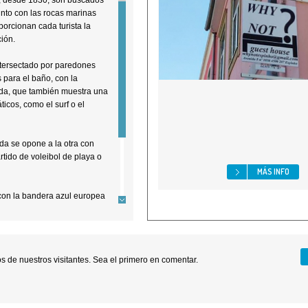
e, desde 1830, son buscados
unto con las rocas marinas
porcionan cada turista la
ción.
ntersectado por paredones
para el baño, con la
da, que también muestra una
icos, como el surf o el
ada se opone a la otra con
tido de voleibol de playa o
MÁS INFO
 con la bandera azul europea
se llevan a cabo diversas
bilización de turistas y toda
r el medio ambiente.
 de nuestros visitantes. Sea el primero en comentar.