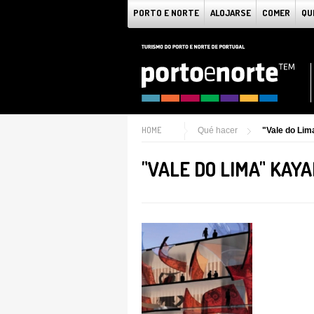
PORTO E NORTE
ALOJARSE
COMER
QU
HOME
Qué hacer
"Vale do Li
"VALE DO LIMA" KAY