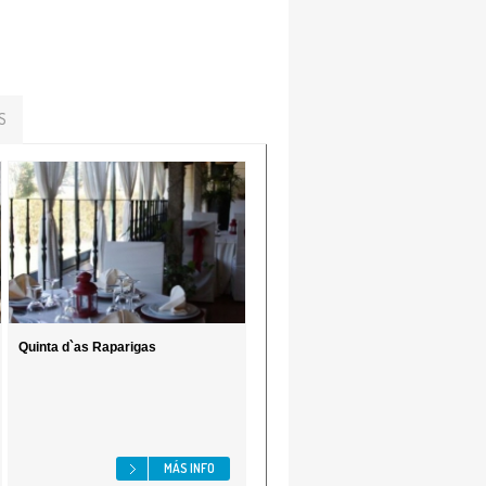
S
Quinta d`as Raparigas
MÁS INFO