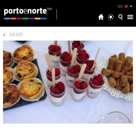
ES
VOLVER