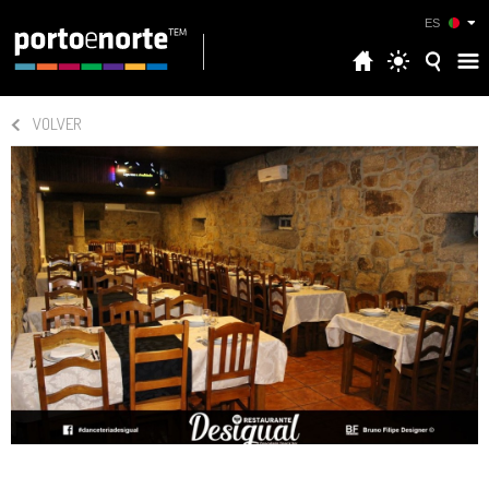
ES
VOLVER