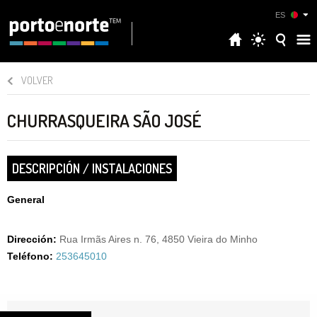
ES
VOLVER
CHURRASQUEIRA SÃO JOSÉ
DESCRIPCIÓN / INSTALACIONES
General
Dirección:
Rua Irmãs Aires n. 76, 4850 Vieira do Minho
Teléfono:
253645010