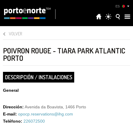
ES
VOLVER
POIVRON ROUGE - TIARA PARK ATLANTIC
PORTO
DESCRIPCIÓN / INSTALACIONES
General
Dirección:
Avenida da Boavista, 1466 Porto
E-mail:
opocp.reservations@ihg.com
Teléfono:
226072500