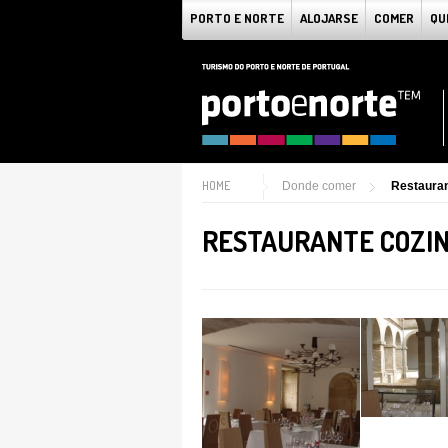
PORTO E NORTE
ALOJARSE
COMER
QU
HOME
Donde comer
Restauran
RESTAURANTE COZI