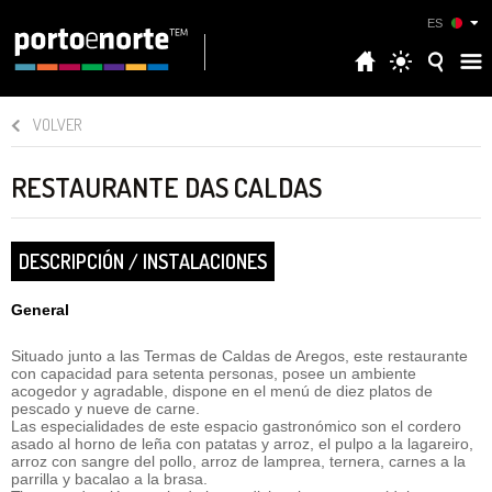
ES
VOLVER
RESTAURANTE DAS CALDAS
DESCRIPCIÓN / INSTALACIONES
General
Situado junto a las Termas de Caldas de Aregos, este restaurante
con capacidad para setenta personas, posee un ambiente
acogedor y agradable, dispone en el menú de diez platos de
pescado y nueve de carne.
Las especialidades de este espacio gastronómico son el cordero
asado al horno de leña con patatas y arroz, el pulpo a la lagareiro,
arroz con sangre del pollo, arroz de lamprea, ternera, carnes a la
parrilla y bacalao a la brasa.