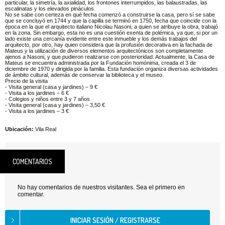
particular, la simetría, la axialidad, los frontones interrumpidos, las balaustradas, las
escalinatas y los elevados pináculos.
No se sabe con certeza en qué fecha comenzó a construirse la casa, pero sí se sabe
que se concluyó en 1744 y que la capilla se terminó en 1750, fecha que coincide con la
época en la que el arquitecto italiano Nicolau Nasoni, a quien se atribuye la obra, trabajó
en la zona. Sin embargo, esta no es una cuestión exenta de polémica, ya que, si por un
lado existe una cercanía evidente entre este inmueble y los demás trabajos del
arquitecto, por otro, hay quien considera que la profusión decorativa en la fachada de
Mateus y la utilización de diversos elementos arquitectónicos son completamente
ajenos a Nasoni, y que pudieron realizarse con posterioridad. Actualmente, la Casa de
Mateus se encuentra administrada por la Fundación homónima, creada el 3 de
diciembre de 1970 y dirigida por la familia. Esta fundación organiza diversas actividades
de ámbito cultural, además de conservar la biblioteca y el museo.
Precio de la visita
- Visita general (casa y jardines) – 9 €
- Visita a los jardines – 6 €
- Colegios y niños entre 3 y 7 años
- Visita general (casa y jardines) – 3,50 €
- Visita a los jardines – 3 €
Ubicación:
Vila Real
COMENTARIOS
No hay comentarios de nuestros visitantes. Sea el primero en
comentar.