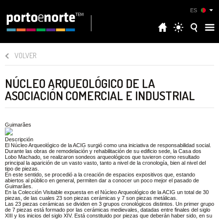
ES
VOLVER
NÚCLEO ARQUEOLÓGICO DE LA
ASOCIACIÓN COMERCIAL E INDUSTRIAL
Guimarães
Descripción
El Núcleo Arqueológico de la ACIG surgió como una iniciativa de responsabilidad social.
Durante las obras de remodelación y rehabilitación de su edificio sede, la Casa dos
Lobo Machado, se realizaron sondeos arqueológicos que tuvieron como resultado
principal la aparición de un vasto vasto, tanto a nivel de la cronología, bien al nivel del
tipo de piezas.
En este sentido, se procedió a la creación de espacios expositivos que, estando
abiertos al público en general, permiten dar a conocer un poco mejor el pasado de
Guimarães.
En la Colección Visitable expuesta en el Núcleo Arqueológico de la ACIG un total de 30
piezas, de las cuales 23 son piezas cerámicas y 7 son piezas metálicas.
Las 23 piezas cerámicas se dividen en 3 grupos cronológicos distintos. Un primer grupo
de 7 piezas está formado por las cerámicas medievales, datadas entre finales del siglo
XIII y los inicios del siglo XIV. Está constituido por piezas que deberán haber sido, en su