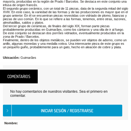
mayoría, producidas en la región de Prado / Barcelos. Se destaca en este conjunto una
infusa de origen francés.
El segundo grupo cerámico, con un total de 11 piezas, data de la segunda mitad del siglo
XVIII. En este caso, la variedad de las formas y de las producciones es mayor que en el
grupo anterior. En él se encuentran piezas revestidas con vidriado de plomo, faianzas y
piezas de uso común. En lo que se refiere a las formas, tenemos, entre otras, tazones,
almohadillas, saldos y platos.
Del tercer grupo de cerámicas, de finales del siglo XIX, forman parte piezas
probablemente producidas en Guimarães, como los cántaros y una olla de ir al fuego.
De este conjunto se destacan dos porrões vidriados, eventualmente producidos en la
zona de Prado / Barcelos.
Finalmente, dentro de los objetos metálicos, se pueden ver objetos de adorno, como un
anillo, algunas monedas y una medalla votiva. Una interesante pieza de este grupo es
un pequeño guiño, probablemente para un gato, hecho en aleación de cobre y plata.
Ubicación:
Guimarães
COMENTARIOS
No hay comentarios de nuestros visitantes. Sea el primero en
comentar.
Nombre: